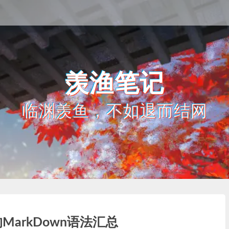
羡渔笔记
临渊羡鱼，不如退而结网
MarkDown语法汇总