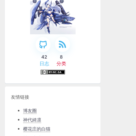
42
8
日志
分类
友情链接
博友圈
神代綺凛
樱花庄的白猫