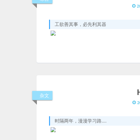
2
工欲善其事，必先利其器
杂文
2
时隔两年，漫漫学习路....