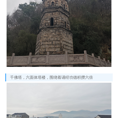
千佛塔，六面体塔楼，围绕着诵经功德积攒六倍