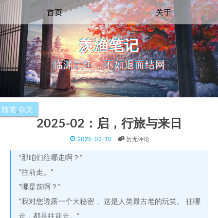
首页
关于
羡渔笔记
临渊羡鱼，不如退而结网
随笔
,
杂文
2025-02：启，行旅与来日
2025-02-10
暂无评论
“那咱们往哪走啊？”
“往前走。”
“哪是前啊？”
“我对您透露一个大秘密， 这是人类最古老的玩笑。 往哪
走，都是往前走。”