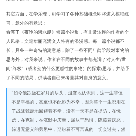
其它方面，在学乐理，刚学习了各种基础概念即将进入模唱练
习，意外的有意思；
看完了《夜晚的潜水艇》短篇小说集，有非常浓厚的作者的个
人风格，文笔华丽充满文人特有的浪漫感。每一篇小说都不
长，具备一种奇特的寓意感，除了一些不同年龄阶段对事物的
思考外，对我来说，作者在不同的故事中都充满了对人生/世
间”终极“（或者别的什么更感性的事物）的探索/思考，并给予
了不同的结局，供读者自己来考量其对自身的意义。
”如今他跌坐在岁月的尽头，沮丧地认识到，这一生非但
不是幸福的，甚至也不配称为不幸，因为整个一生都用在
了战战兢兢地回避着不幸，没有一天不是在提防，在忧
虑，在克制，在沉默中庆幸，屈从于恐惧，隐藏着厌恶，
躲进无意义的劳累中，期盼着不可言说的一切会过去，然