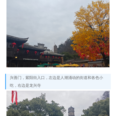
兴善门，紫阳街入口，左边是人潮涌动的街道和各色小
吃，右边是龙兴寺