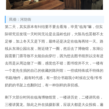
民俗：河坊街
第二天，其实原本有纠结要不要去看海，毕竟”临海“嘛，但实
际研究后发现一天时间无论是去温岭也好，大陈岛也罢都不太
足够，加上冬天又是下雨，最终还是决定在临海再转一天。路
线从东湖公园出发，附近绕了一圈，然后去了博物馆，东湖公
园需要门票导致不太能自由穿行，因为想去图书馆所以没有进
去而是从周边饶了一圈，感觉也不错；图书馆并不大，一楼有
一个老先生捐的自己的收藏的陈列馆：一些或特殊或不特殊的
书籍/物件，颇有时代感，有一部分书籍我小时候在父母/爷爷
奶奶的书架上也翻到过，有一种别样的亲切感。
剩下大部分时间在临海博物馆里，一楼讲历史，二楼讲民俗，
三楼讲翼龙。除此之外在搞摄影展，应该大都是大众投稿，遍