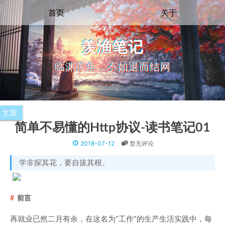
首页
关于
羡渔笔记
临渊羡鱼，不如退而结网
文章
简单不易懂的Http协议-读书笔记01
2018-07-12
暂无评论
学非探其花，要自拔其根。
前言
再就业已然二月有余，在这名为“工作”的生产生活实践中，每