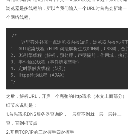
浏览器是多线程的，所以当我们输入一个URL时首先会新建一
个网络线程。
/*

    这里额外补充一点浏览器内核知识，浏览器内核包括下面
1. GUI渲染线程（HTML词法解析生成DOM树，CSS树，合并Re
2. JS引擎线程（解析，预处理，声明提前，作用域，执行上下
3. 事件触发线程（事件绑定坚听）

4. 定时器触发线程（队列）

5. Htpp异步线程（AJAX）

*/
之后，解析URL，开启一个完整的Http请求（本文上面部分）
细节来说则是：
1.首先请求DNS服务器查询IP，一层查不到就一层一层往上
查，直到根节点
2.开启TCP/IP的三次握手四次挥手