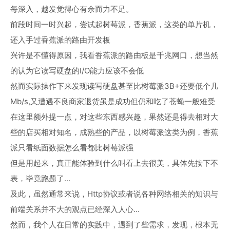
每深入，越发觉得心有余而力不足。
前段时间一时兴起，尝试起树莓派，香蕉派，这类的单片机，
还入手过香蕉派的路由开发板
兴许是不懂得原因，我看香蕉派的路由板是千兆网口，想当然
的认为它读写硬盘的I/O能力应该不会低
然而实际操作下来发现读写硬盘甚至比树莓派3B+还要低个几
Mb/s,又遭遇不良商家退货虽是成功但仍和吃了苍蝇一般难受
在这里额外提一点，对这些东西感兴趣，果然还是得去相对大
些的店买相对知名，成熟些的产品，以树莓派这类为例，香蕉
派只看纸面数据怎么看都比树莓派强
但是用起来，真正能体验到什么叫看上去很美，具体先按下不
表，毕竟跑题了...
及此，虽然通常来说，Http协议或者说各种网络相关的知识与
前端关系并不大的观点已经深入人心...
然而，我个人在日常的实践中，遇到了些需求，发现，根本无