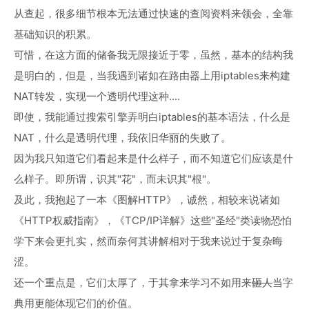
从查起，很多细节根本无法通过快速的查阅资料来领会，全靠
基础知识的积累。
可惜，在这方面的储备我无限接近于零，虽然，基本的结构我
是明白的，但是，当我遇到诸如在路由器上用iptables来构建
NAT转发，实现一个透明代理这种....
即使，我能通过搜索引擎弄明白iptables的基本语法，什么是
NAT，什么是透明代理，我依旧华丽的失败了。
因为我只知道它们看起来是什么样子，而不知道它们应该是什
么样子。即所谓，识其"花"，而未识其"根"。
及此，我抱起了一本《图解HTTP》，诚然，相较来说诸如
《HTTP权威指南》，《TCP/IP详解》这些"圣经"类读物恐怕
学下来会更扎实，然而奈何其讲解相对于我来说过于复杂晦
涩。
还一个重点是，它们太厚了，于其拿来学习不如用来
砸人
当字
典用更能体现它们的价值。