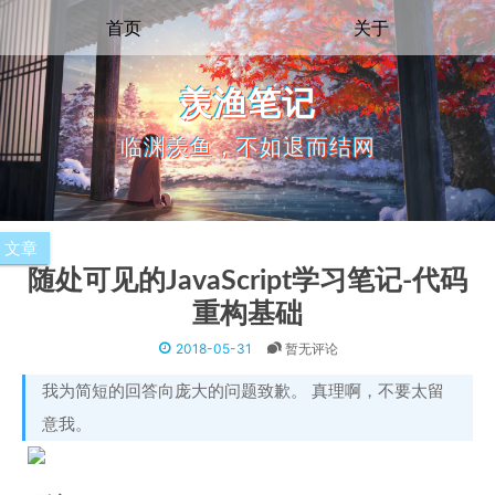
首页
关于
羡渔笔记
临渊羡鱼，不如退而结网
文章
随处可见的JavaScript学习笔记-代码
重构基础
2018-05-31
暂无评论
我为简短的回答向庞大的问题致歉。 真理啊，不要太留
意我。