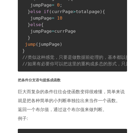
   jumpPage
=
0
;
}
else
if
(
currPage
>
totalpage
)
{
   jumpPage
=
10
}
else
{
   jumpPage
=
currPage

}
jump
(
jumpPage
)
}
//类似这种感觉，只要是做数据前处理的，基本都以提
//如果有必要你可以把这里的重构成多态的形式，只是
把条件分支语句提炼成函数
巨大而复杂的条件往往会使函数变得很难懂，简单来说
就是把各种简单的小判断单独拉出来当作一个函数。
返回一个布尔值，通过这个布尔值来做判断。
例子: