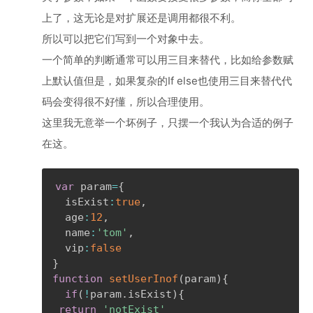
上了，这无论是对扩展还是调用都很不利。
所以可以把它们写到一个对象中去。
一个简单的判断通常可以用三目来替代，比如给参数赋
上默认值但是，如果复杂的If else也使用三目来替代代
码会变得很不好懂，所以合理使用。
这里我无意举一个坏例子，只摆一个我认为合适的例子
在这。
var
 param
=
{
  isExist
:
true
,
  age
:
12
,
  name
:
'tom'
,
  vip
:
false
}
function
setUserInof
(
param
)
{
if
(
!
param
.
isExist
)
{
return
'notExist'