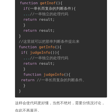
function
getInof
(
)
{
if
(
一串长而复杂的判断条件
)
{
...
//一串独立的处理代码 
return
 result
;
}
return
 result
;
}
//这里就可以把那串判断条件提出来
function
getInfo
(
)
{
if
(
judgeInfo
(
)
)
{
...
//一串独立的处理代码 
return
 result
;
}
function
judgeInfo
(
)
{
return
//一串长而复杂的判断条件。
}
}
这样会使代码更好懂，当然不绝对，需要分情况讨论，
在此不再展开。