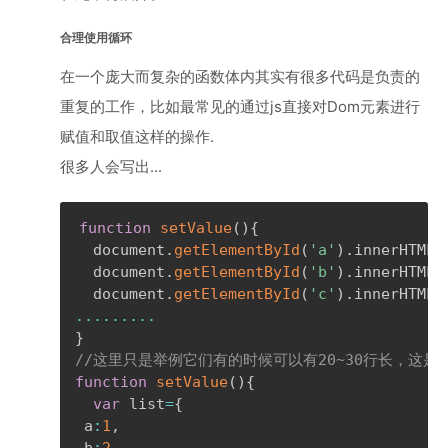
合理使用循环
在一个庞大而复杂的函数体内其实有很多代码是负责的
重复的工作，比如最常见的通过js直接对Dom元素进行
赋值和取值这样的操作.
很多人会写出...
function
setValue
(
)
{
  document
.
getElementById
(
'a'
)
.
innerHTML
=
  document
.
getElementById
(
'b'
)
.
innerHTML
=
  document
.
getElementById
(
'c'
)
.
innerHTML
=
...
...
...
}
//这里只是举例它们有的时候可以有20~30行长，这是
function
setValue
(
)
{
var
 list
=
{
 a
:
1
,