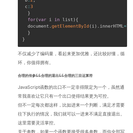
 b
:
2
,
 c
:
3
}
for
(
var
 i 
in
 list
)
{
  document
.
getElementById
(
i
)
.
innerHTML
=
li
}
}
不仅减少了编码量，看起来更加优雅，还比较好懂，循
环，你值得拥有。
合理的传参&&合理的退出&&合理的三目运算符
JavaScript函数的出口不一定非得限定为一个，虽然通
常我喜欢让它只有一个出口使得结果更为可控。
但不一定每次都这样，比如进来一个判断，满足才需要
往下执行的情况，我们就可以一进来不满足直接退出。
这里需要灵活掌控。
关于参数，如果一个函数要接受很多参数，而你全部写