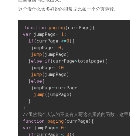
这个没什么太多好说的很常见比如一个分页跳转。
function
paging
(
currPage
)
{
var
 jumpPage
=
1
;
if
(
currPage 
<=
0
)
{
   jumpPage
=
0
;
jump
(
jumpPage
)
}
else
if
(
currPage
>
totalpage
)
{
   jumpPage
=
10
jump
(
jumpPage
)
}
else
{
   jumpPage
=
currPage

jump
(
jumpPage
)
}
}
//虽然我个人认为不会有人写这么累赘的函数，这里只是为了
function
paging
(
currPage
)
{
var
 jumpPage
=
0
;
if
(
currPage 
<=
0
)
{