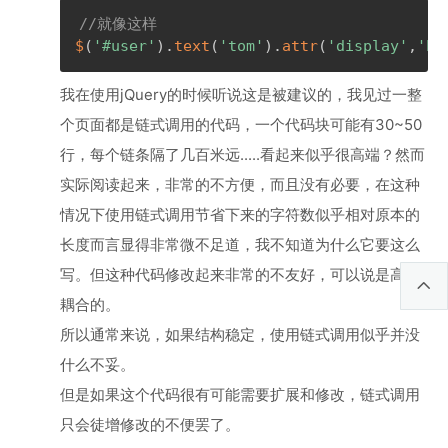
//就像这样
$
(
'#user'
)
.
text
(
'tom'
)
.
attr
(
'display'
,
'bl
我在使用jQuery的时候听说这是被建议的，我见过一整
个页面都是链式调用的代码，一个代码块可能有30~50
行，每个链条隔了几百米远.....看起来似乎很高端？然而
实际阅读起来，非常的不方便，而且没有必要，在这种
情况下使用链式调用节省下来的字符数似乎相对原本的
长度而言显得非常微不足道，我不知道为什么它要这么
写。但这种代码修改起来非常的不友好，可以说是高度
耦合的。
所以通常来说，如果结构稳定，使用链式调用似乎并没
什么不妥。
但是如果这个代码很有可能需要扩展和修改，链式调用
只会徒增修改的不便罢了。